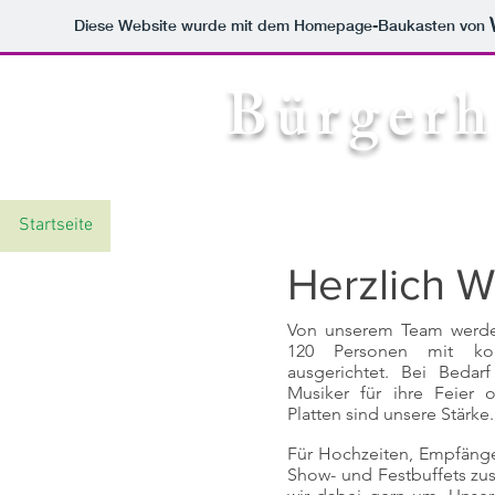
Diese Website wurde mit dem Homepage-Baukasten von
Bürgerh
www.buer
Startseite
Essen auf Rädern
Betriebs- und Familienfe
Herzlich 
Von unserem Team werden
120 Personen mit kom
ausgerichtet. Bei Beda
Musiker für ihre Feier o
Platten sind unsere Stärke.
Für Hochzeiten, Empfänge,
Show- und Festbuffets z